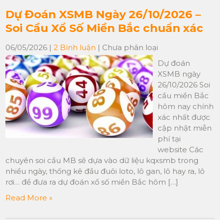
Dự Đoán XSMB Ngày 26/10/2026 –
Soi Cầu Xổ Số Miền Bắc chuẩn xác
06/05/2026
|
2 Bình luận
| Chưa phân loại
Dự đoán
XSMB ngày
26/10/2026 Soi
cầu miền Bắc
hôm nay chính
xác nhất được
cập nhật miễn
phí tại
website Các
chuyên soi cầu MB sẽ dựa vào dữ liệu kqxsmb trong
nhiều ngày, thống kê đầu đuôi loto, lô gan, lô hay ra, lô
rơi… để đưa ra dự đoán xổ số miền Bắc hôm […]
Read More »