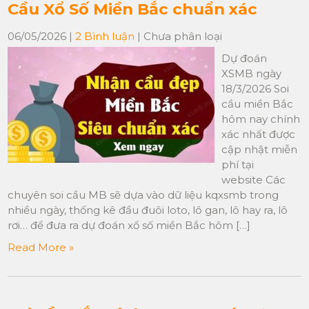
Cầu Xổ Số Miền Bắc chuẩn xác
06/05/2026
|
2 Bình luận
| Chưa phân loại
Dự đoán
XSMB ngày
18/3/2026 Soi
cầu miền Bắc
hôm nay chính
xác nhất được
cập nhật miễn
phí tại
website Các
chuyên soi cầu MB sẽ dựa vào dữ liệu kqxsmb trong
nhiều ngày, thống kê đầu đuôi loto, lô gan, lô hay ra, lô
rơi… để đưa ra dự đoán xổ số miền Bắc hôm […]
Read More »