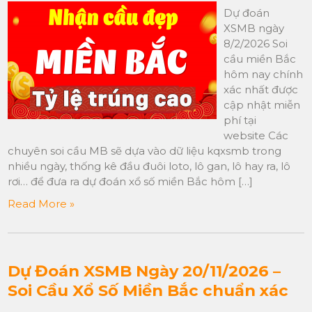
Dự đoán
XSMB ngày
8/2/2026 Soi
cầu miền Bắc
hôm nay chính
xác nhất được
cập nhật miễn
phí tại
website Các
chuyên soi cầu MB sẽ dựa vào dữ liệu kqxsmb trong
nhiều ngày, thống kê đầu đuôi loto, lô gan, lô hay ra, lô
rơi… để đưa ra dự đoán xổ số miền Bắc hôm […]
Read More »
Dự Đoán XSMB Ngày 20/11/2026 –
Soi Cầu Xổ Số Miền Bắc chuẩn xác