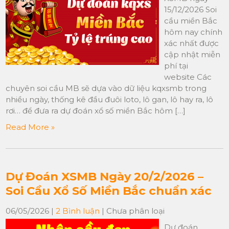
15/12/2026 Soi
cầu miền Bắc
hôm nay chính
xác nhất được
cập nhật miễn
phí tại
website Các
chuyên soi cầu MB sẽ dựa vào dữ liệu kqxsmb trong
nhiều ngày, thống kê đầu đuôi loto, lô gan, lô hay ra, lô
rơi… để đưa ra dự đoán xổ số miền Bắc hôm […]
Read More »
Dự Đoán XSMB Ngày 20/2/2026 –
Soi Cầu Xổ Số Miền Bắc chuẩn xác
06/05/2026
|
2 Bình luận
| Chưa phân loại
Dự đoán