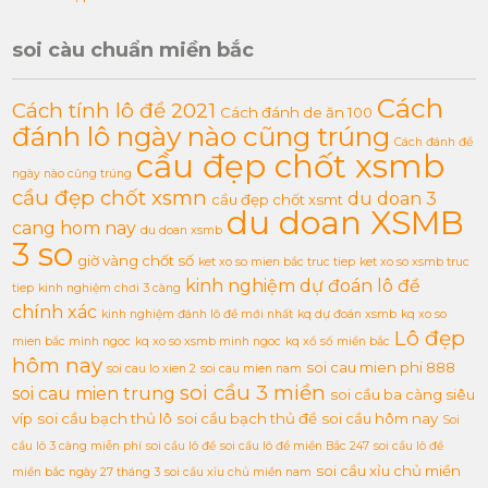
soi càu chuẩn miền bắc
Cách
Cách tính lô đề 2021
Cách đánh de ăn 100
đánh lô ngày nào cũng trúng
Cách đánh đề
cầu đẹp chốt xsmb
ngày nào cũng trúng
cầu đẹp chốt xsmn
du doan 3
cầu đẹp chốt xsmt
du doan XSMB
cang hom nay
du doan xsmb
3 so
giờ vàng chốt số
ket xo so mien bắc truc tiep
ket xo so xsmb truc
kinh nghiệm dự đoán lô đề
tiep
kinh nghiệm chơi 3 càng
chính xác
kinh nghiệm đánh lô đề mới nhất
kq dự đoán xsmb
kq xo so
Lô đẹp
mien bắc minh ngoc
kq xo so xsmb minh ngoc
kq xổ số miền bắc
hôm nay
soi cau mien phi 888
soi cau lo xien 2
soi cau mien nam
soi cầu 3 miền
soi cau mien trung
soi cầu ba càng siêu
víp
soi cầu bạch thủ lô
soi cầu bạch thủ đề
soi cầu hôm nay
Soi
cầu lô 3 càng miễn phí
soi cầu lô đề
soi cầu lô đề miền Bắc 247
soi cầu lô đề
soi cầu xỉu chủ miền
miền bắc ngày 27 tháng 3
soi cầu xỉu chủ miền nam