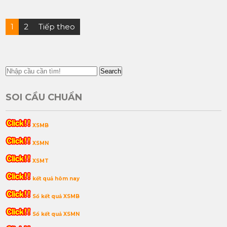
Điều
1
2
Tiếp theo
hướng
bài
viết
Search
SOI CẦU CHUẨN
XSMB
XSMN
XSMT
kết quả hôm nay
Sổ kết quả XSMB
Sổ kết quả XSMN