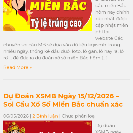
cầu miền Bắc
hôm nay chính
xác nhất được
cập nhật miễn
phí tại
website Các
chuyên soi cầu MB sẽ dựa vào dữ liệu kqxsmb trong
nhiều ngày, thống kê đầu đuôi loto, lô gan, lô hay ra, lô
rơi… để đưa ra dự đoán xổ số miền Bắc hôm […]
Read More »
Dự Đoán XSMB Ngày 15/12/2026 –
Soi Cầu Xổ Số Miền Bắc chuẩn xác
06/05/2026
|
2 Bình luận
| Chưa phân loại
Dự đoán
XSMB ngày