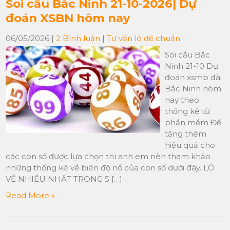
Soi cầu Bắc Ninh 21-10-2026| Dự
đoán XSBN hôm nay
06/05/2026
|
2 Bình luận
|
Tư vấn lô đề chuẩn
Soi cầu Bắc
Ninh 21-10 Dự
đoán xsmb đài
Bắc Ninh hôm
nay theo
thống kê từ
phần mềm Để
tăng thêm
hiệu quả cho
các con số được lựa chọn thì anh em nên tham khảo
những thống kê về biên độ nổ của con số dưới đây. LÔ
VỀ NHIỀU NHẤT TRONG 5 […]
Read More »