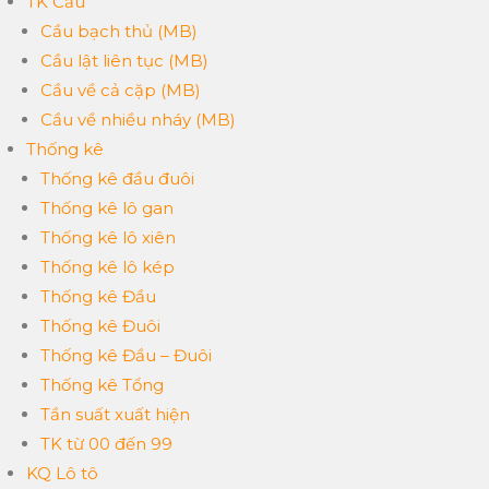
TK Cầu
Cầu bạch thủ (MB)
Cầu lật liên tục (MB)
Cầu về cả cặp (MB)
Cầu về nhiều nháy (MB)
Thống kê
Thống kê đầu đuôi
Thống kê lô gan
Thống kê lô xiên
Thống kê lô kép
Thống kê Đầu
Thống kê Đuôi
Thống kê Đầu – Đuôi
Thống kê Tổng
Tần suất xuất hiện
TK từ 00 đến 99
KQ Lô tô