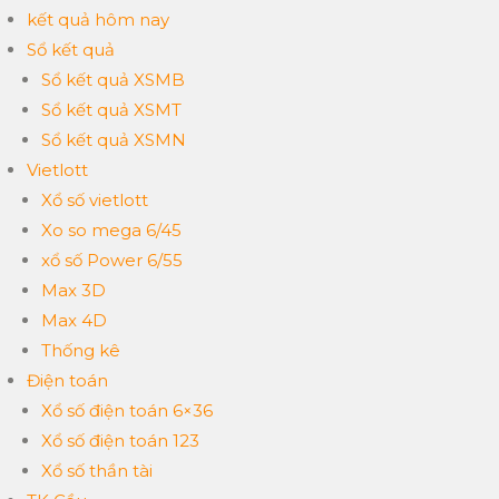
kết quả hôm nay
Sổ kết quả
Sổ kết quả XSMB
Sổ kết quả XSMT
Sổ kết quả XSMN
Vietlott
Xổ số vietlott
Xo so mega 6/45
xổ số Power 6/55
Max 3D
Max 4D
Thống kê
Điện toán
Xổ số điện toán 6×36
Xổ số điện toán 123
Xổ số thần tài