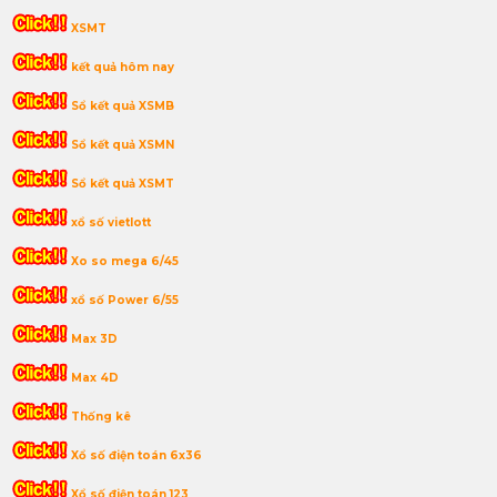
XSMT
kết quả hôm nay
Sổ kết quả XSMB
Sổ kết quả XSMN
Sổ kết quả XSMT
xổ số vietlott
Xo so mega 6/45
xổ số Power 6/55
Max 3D
Max 4D
Thống kê
Xổ số điện toán 6x36
Xổ số điện toán 123