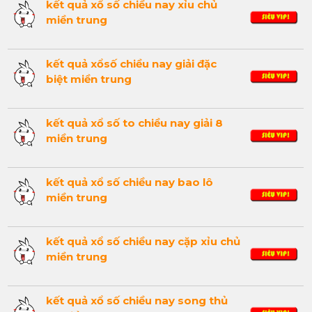
kết quả xổ số chiều nay xỉu chủ
miền trung
kết quả xổsố chiều nay giải đặc
biệt miền trung
kết quả xổ số to chiều nay giải 8
miền trung
kết quả xổ số chiều nay bao lô
miền trung
kết quả xổ số chiều nay cặp xỉu chủ
miền trung
kết quả xổ số chiều nay song thủ