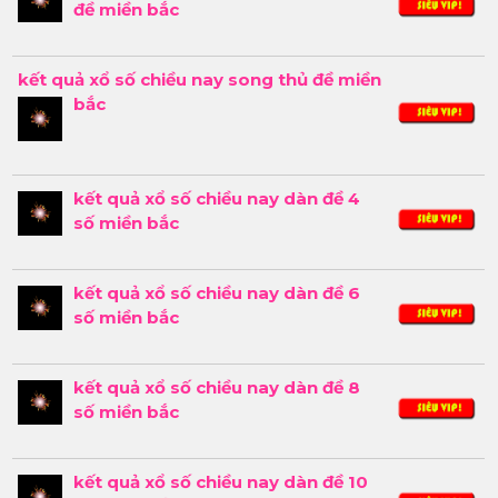
đề miền bắc
kết quả xổ số chiều nay song thủ đề miền
bắc
kết quả xổ số chiều nay dàn đề 4
số miền bắc
kết quả xổ số chiều nay dàn đề 6
số miền bắc
kết quả xổ số chiều nay dàn đề 8
số miền bắc
kết quả xổ số chiều nay dàn đề 10