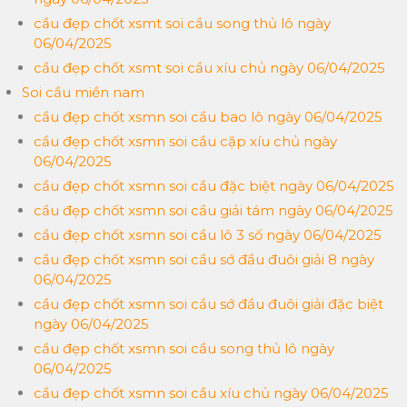
cầu đẹp chốt xsmt soi cầu song thủ lô ngày
06/04/2025
cầu đẹp chốt xsmt soi cầu xíu chủ ngày 06/04/2025
Soi cầu miền nam
cầu đẹp chốt xsmn soi cầu bao lô ngày 06/04/2025
cầu đẹp chốt xsmn soi cầu cặp xíu chủ ngày
06/04/2025
cầu đẹp chốt xsmn soi cầu đặc biệt ngày 06/04/2025
cầu đẹp chốt xsmn soi cầu giải tám ngày 06/04/2025
cầu đẹp chốt xsmn soi cầu lô 3 số ngày 06/04/2025
cầu đẹp chốt xsmn soi cầu sớ đầu đuôi giải 8 ngày
06/04/2025
cầu đẹp chốt xsmn soi cầu sớ đầu đuôi giải đặc biệt
ngày 06/04/2025
cầu đẹp chốt xsmn soi cầu song thủ lô ngày
06/04/2025
cầu đẹp chốt xsmn soi cầu xíu chủ ngày 06/04/2025