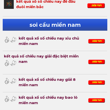
kết quả xổ số chiều nay đề đầu
đuôi miền bắc
soi cầu miền nam
kết quả xổ số chiều nay xỉu chủ
miền nam
kết quả số chiều nay giải đặc biệt miền
nam
kết quả xổ số chiều nay giải 8
miền nam
kết quả xổ số chiều nay bao lô
miền nam