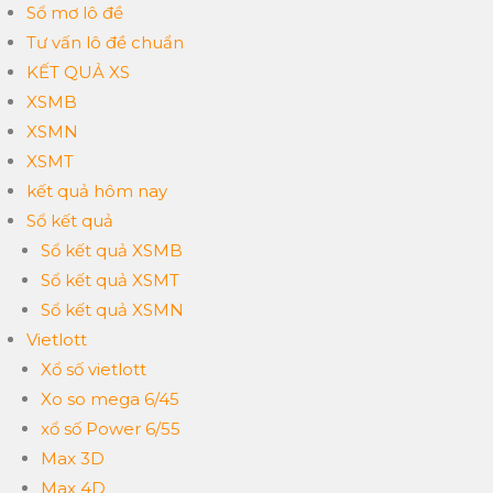
Sổ mơ lô đề
Tư vấn lô đề chuẩn
KẾT QUẢ XS
XSMB
XSMN
XSMT
kết quả hôm nay
Sổ kết quả
Sổ kết quả XSMB
Sổ kết quả XSMT
Sổ kết quả XSMN
Vietlott
Xổ số vietlott
Xo so mega 6/45
xổ số Power 6/55
Max 3D
Max 4D