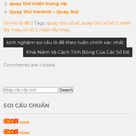
quay thử miền trung vip
Quay thử Vietlott – Quay thử
Sổ mơ lô đề
| Tags:
quay thử xổ số
,
quay thử xổ số 3 miền
lấy may
,
xổ số 3 miền lấy may
Điều
kinh nghiệm soi cầu lô đề theo tuần chính xác nhất
hướng
Khái Niệm Và Cách Tính Bóng Của Các Số Đề
bài
Comments are closed.
viết
Search
SOI CẦU CHUẨN
XSMB
XSMN